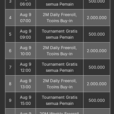
3
500.000
06:00
semua Pemain
Aug 9
2M Daily Freeroll,
4
2.000.000
07:00
Tcoins Buy-in
Aug 9
Tournament Gratis
5
500.000
09:00
semua Pemain
Aug 9
2M Daily Freeroll,
6
2.000.000
10:00
Tcoins Buy-in
Aug 9
Tournament Gratis
7
500.000
12:00
semua Pemain
Aug 9
2M Daily Freeroll,
8
2.000.000
13:00
Tcoins Buy-in
Aug 9
Tournament Gratis
9
500.000
15:00
semua Pemain
Aug 9
20M Weekly Freeroll,